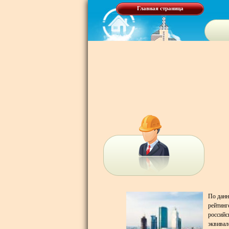
Главная страница
По данн
рейтинг
российс
эквивал