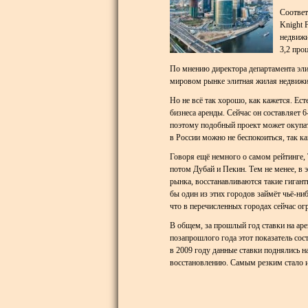
Соответ
Knight 
недвижи
3,2 проц
По мнению директора департамента эли
мировом рынке элитная жилая недвижим
Но не всё так хорошо, как кажется. Ес
бизнеса аренды. Сейчас он составляет 
поэтому подобный проект может окупать
в России можно не беспокоиться, так к
Говоря ещё немного о самом рейтинге, 
потом Дубай и Пекин. Тем не менее, в 
рынка, восстанавливаются такие гиган
бы один из этих городов займёт чьё-ни
что в перечисленных городах сейчас огр
В общем, за прошлый год ставки на аре
позапрошлого года этот показатель сос
в 2009 году данные ставки поднялись н
восстановлению. Самым резким стало из