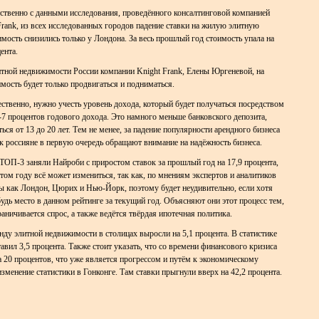
ственно с данными исследования, проведённого консалтинговой компанией
Frank, из всех исследованных городов падение ставки на жилую элитную
мость снизились только у Лондона. За весь прошлый год стоимость упала на
ента.
тной недвижимости России компании Knight Frank, Елены Юргеневой, на
ость будет только продвигаться и подниматься.
тественно, нужно учесть уровень дохода, который будет получаться посредством
6-7 процентов годового дохода. Это намного меньше банковского депозита,
ся от 13 до 20 лет. Тем не менее, за падение популярности арендного бизнеса
ак россияне в первую очередь обращают внимание на надёжность бизнеса.
ТОП-3 заняли Найроби с приростом ставок за прошлый год на 17,9 процента,
этом году всё может измениться, так как, по мнениям экспертов и аналитиков
ты как Лондон, Цюрих и Нью-Йорк, поэтому будет неудивительно, если хотя
будь место в данном рейтинге за текущий год. Объясняют они этот процесс тем,
аничивается спрос, а также ведётся твёрдая ипотечная политика.
нду элитной недвижимости в столицах выросли на 5,1 процента. В статистике
тавил 3,5 процента. Также стоит указать, что со времени финансового кризиса
а 20 процентов, что уже является прогрессом и путём к экономическому
менение статистики в Гонконге. Там ставки прыгнули вверх на 42,2 процента.