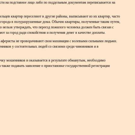
сти на подставное лицо либо по поддельным документам переписывается на
льцев квартир переселяют в другие районы, выписывают из их квартир, часто
 города в полуразрушенные дома. Обычно квартиры, полученные таким путем,
 нельзя утверждать, что переезд пожилого человека должен быть связан с
т за город ради спокойствия и получения денег в качестве доплаты.
и аферисты не проворачивают свои махинации с волевыми сильными людьми.
нников у состоятельных людей со связями среди чиновников и в
дочку мошенников и оказывается в результате обманутым, необходимо
 также подавать заявление о приостановке государственной регистрации