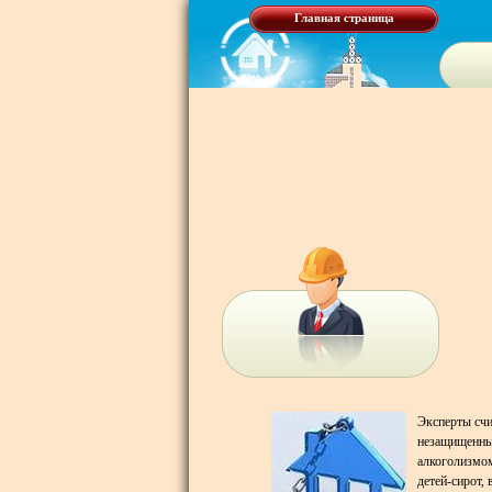
Главная страница
Эксперты счи
незащищенные
алкоголизмом
детей-сирот,